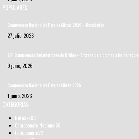
POPULARES
Campeonato Nacional de Parejas Mixtas 2026 – Resultados
27 julio, 2026
76* Campeonato Sudamericano de Bridge – Entrega de diplomas a los ganadore
9 junio, 2026
Campeonato Nacional de Parejas Libres 2026
1 junio, 2026
CATEGORÍAS
Noticias
63
Campeonato Nacional
58
Campeonato
22