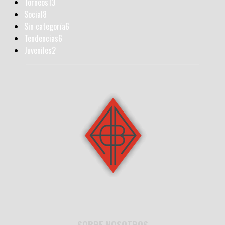
Torneos
13
Social
8
Sin categoría
6
Tendencias
6
Juveniles
2
SOBRE NOSOTROS