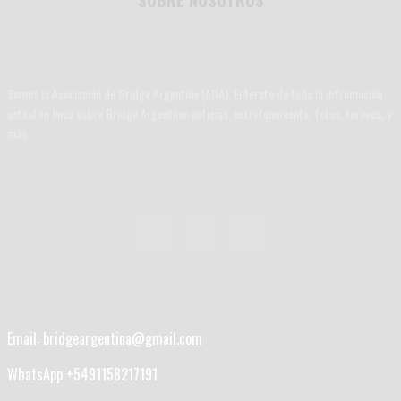
Somos la Asociación de Bridge Argentino (ABA). Enterate de toda la infromación
actual en línea sobre Bridge Argentino: noticias, entretenimiento, fotos, torneos, y
más.
Email: bridgeargentina@gmail.com
WhatsApp +5491158217191