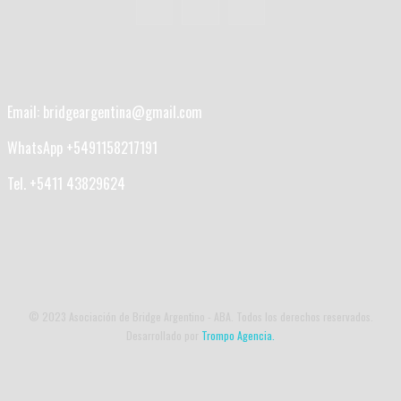
Email: bridgeargentina@gmail.com
WhatsApp +5491158217191
Tel. +5411 43829624
© 2023 Asociación de Bridge Argentino - ABA. Todos los derechos reservados.
Desarrollado por
Trompo Agencia.