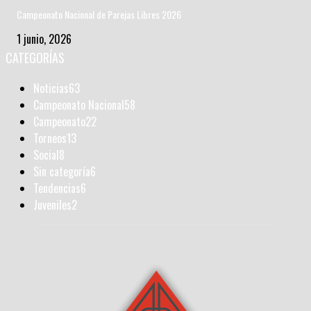
Campeonato Nacional de Parejas Libres 2026
1 junio, 2026
CATEGORÍAS
Noticias
63
Campeonato Nacional
58
Campeonato
22
Torneos
13
Social
8
Sin categoría
6
Tendencias
6
Juveniles
2