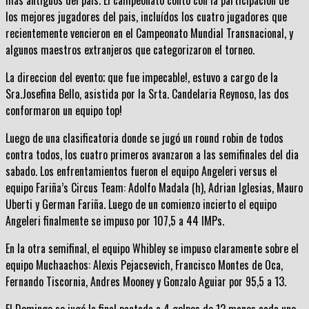
los mejores jugadores del pais, incluídos los cuatro jugadores que
recientemente vencieron en el Campeonato Mundial Transnacional, y
algunos maestros extranjeros que categorizaron el torneo.
La direccion del evento; que fue impecable!, estuvo a cargo de la
Sra.Josefina Bello, asistida por la Srta. Candelaria Reynoso, las dos
conformaron un equipo top!
Luego de una clasificatoria donde se jugó un round robin de todos
contra todos, los cuatro primeros avanzaron a las semifinales del dia
sabado. Los enfrentamientos fueron el equipo Angeleri versus el
equipo Fariña’s Circus Team: Adolfo Madala (h), Adrian Iglesias, Mauro
Uberti y German Fariña. Luego de un comienzo incierto el equipo
Angeleri finalmente se impuso por 107,5 a 44 IMPs.
En la otra semifinal, el equipo Whibley se impuso claramente sobre el
equipo Muchaachos: Alexis Pejacsevich, Francisco Montes de Oca,
Fernando Tiscornia, Andres Mooney y Gonzalo Aguiar por 95,5 a 13.
El Domingo se jugó la final pactada a 4 golpes de 12 manos cada uno.