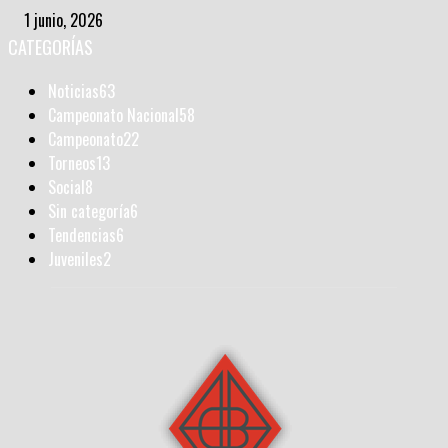
1 junio, 2026
CATEGORÍAS
Noticias
63
Campeonato Nacional
58
Campeonato
22
Torneos
13
Social
8
Sin categoría
6
Tendencias
6
Juveniles
2