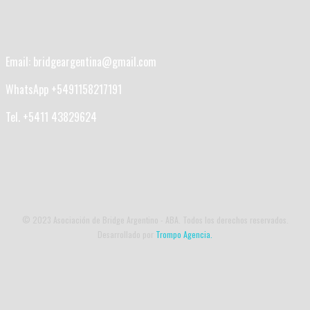
Email: bridgeargentina@gmail.com
WhatsApp +5491158217191
Tel. +5411 43829624
© 2023 Asociación de Bridge Argentino - ABA. Todos los derechos reservados.
Desarrollado por
Trompo Agencia.