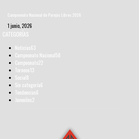
Campeonato Nacional de Parejas Libres 2026
1 junio, 2026
CATEGORÍAS
Noticias
63
Campeonato Nacional
58
Campeonato
22
Torneos
13
Social
8
Sin categoría
6
Tendencias
6
Juveniles
2