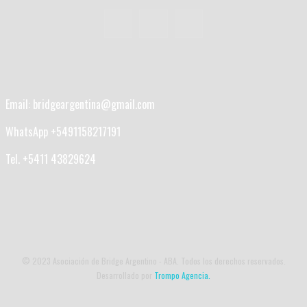
Email: bridgeargentina@gmail.com
WhatsApp +5491158217191
Tel. +5411 43829624
© 2023 Asociación de Bridge Argentino - ABA. Todos los derechos reservados.
Desarrollado por
Trompo Agencia.