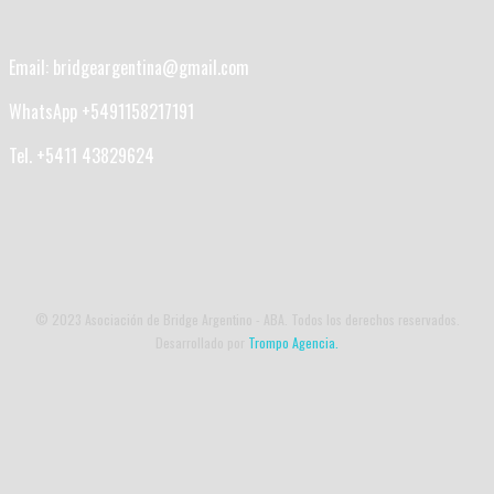
Email: bridgeargentina@gmail.com
WhatsApp +5491158217191
Tel. +5411 43829624
© 2023 Asociación de Bridge Argentino - ABA. Todos los derechos reservados.
Desarrollado por
Trompo Agencia.