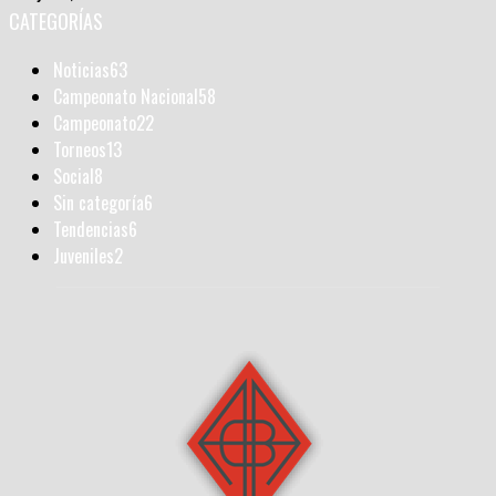
CATEGORÍAS
Noticias
63
Campeonato Nacional
58
Campeonato
22
Torneos
13
Social
8
Sin categoría
6
Tendencias
6
Juveniles
2