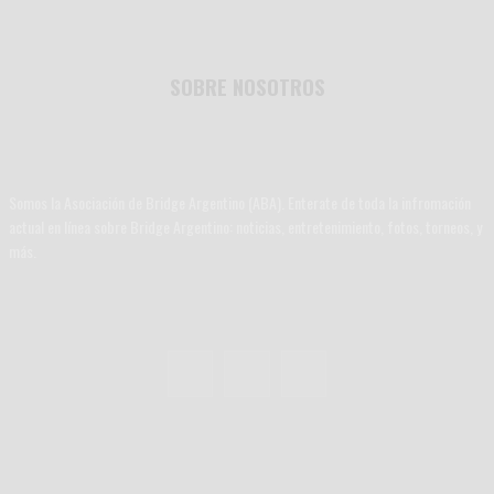
SOBRE NOSOTROS
Somos la Asociación de Bridge Argentino (ABA). Enterate de toda la infromación
actual en línea sobre Bridge Argentino: noticias, entretenimiento, fotos, torneos, y
más.