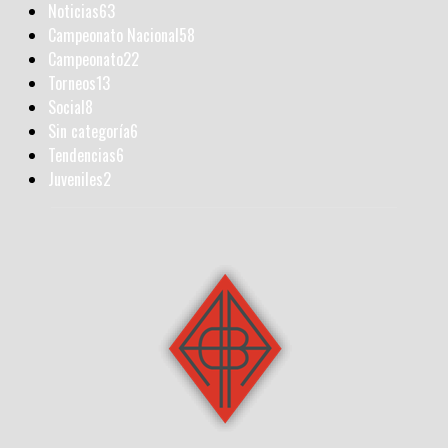
Noticias
63
Campeonato Nacional
58
Campeonato
22
Torneos
13
Social
8
Sin categoría
6
Tendencias
6
Juveniles
2