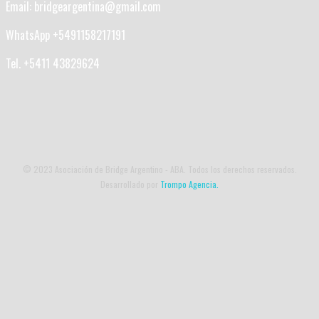
Email: bridgeargentina@gmail.com
WhatsApp +5491158217191
Tel. +5411 43829624
© 2023 Asociación de Bridge Argentino - ABA. Todos los derechos reservados.
Desarrollado por
Trompo Agencia.