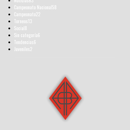
Noticias
63
Campeonato Nacional
58
Campeonato
22
Torneos
13
Social
8
Sin categoría
6
Tendencias
6
Juveniles
2