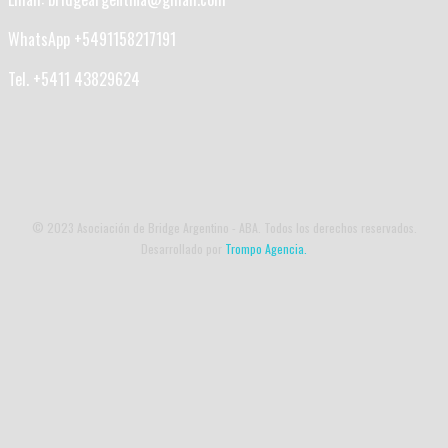
WhatsApp +5491158217191
Tel. +5411 43829624
© 2023 Asociación de Bridge Argentino - ABA. Todos los derechos reservados.
Desarrollado por
Trompo Agencia.