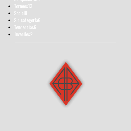
Torneos
13
Social
8
Sin categoría
6
Tendencias
6
Juveniles
2