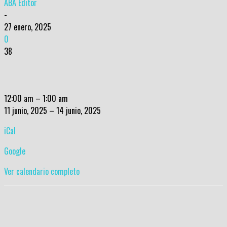
ABA Editor
-
27 enero, 2025
0
38
Copa
12:00 am
–
1:00 am
Fundadores
11 junio, 2025
–
14 junio, 2025
2025
iCal
Google
Ver calendario completo