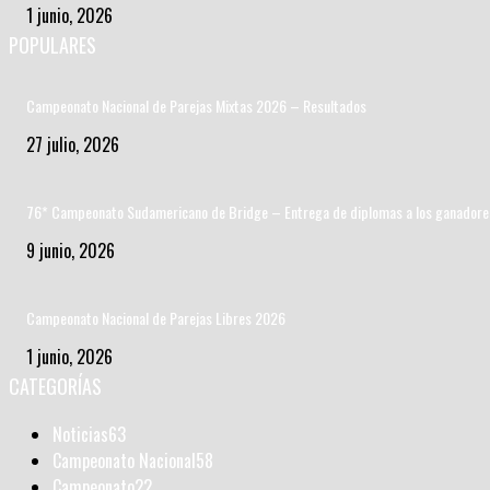
1 junio, 2026
POPULARES
Campeonato Nacional de Parejas Mixtas 2026 – Resultados
27 julio, 2026
76* Campeonato Sudamericano de Bridge – Entrega de diplomas a los ganadore
9 junio, 2026
Campeonato Nacional de Parejas Libres 2026
1 junio, 2026
CATEGORÍAS
Noticias
63
Campeonato Nacional
58
Campeonato
22