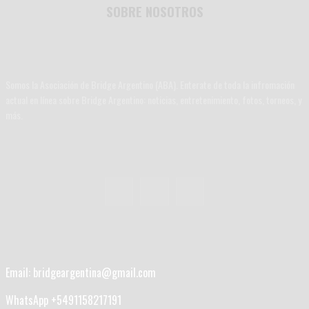
SOBRE NOSOTROS
Somos la Asociación de Bridge Argentino (ABA). Enterate de toda la infromación
actual en línea sobre Bridge Argentino: noticias, entretenimiento, fotos, torneos, y
más.
Email: bridgeargentina@gmail.com
WhatsApp +5491158217191