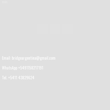
más.
Email: bridgeargentina@gmail.com
WhatsApp +5491158217191
Tel. +5411 43829624