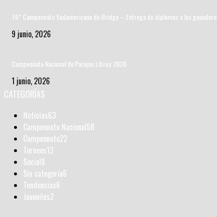
76* Campeonato Sudamericano de Bridge – Entrega de diplomas a los ganadore
9 junio, 2026
Campeonato Nacional de Parejas Libres 2026
1 junio, 2026
CATEGORÍAS
Noticias
63
Campeonato Nacional
58
Campeonato
22
Torneos
13
Social
8
Sin categoría
6
Tendencias
6
Juveniles
2