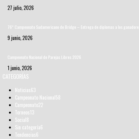
27 julio, 2026
76* Campeonato Sudamericano de Bridge – Entrega de diplomas a los ganadore
9 junio, 2026
Campeonato Nacional de Parejas Libres 2026
1 junio, 2026
CATEGORÍAS
Noticias
63
Campeonato Nacional
58
Campeonato
22
Torneos
13
Social
8
Sin categoría
6
Tendencias
6