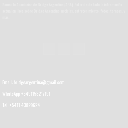
Somos la Asociación de Bridge Argentino (ABA). Enterate de toda la infromación
actual en línea sobre Bridge Argentino: noticias, entretenimiento, fotos, torneos, y
más.
Email: bridgeargentina@gmail.com
WhatsApp +5491158217191
Tel. +5411 43829624