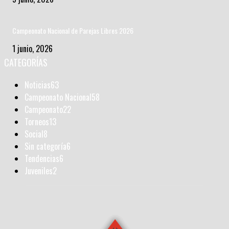
Campeonato Nacional de Parejas Libres 2026
1 junio, 2026
CATEGORÍAS
Noticias
63
Campeonato Nacional
58
Campeonato
22
Torneos
13
Social
8
Sin categoría
6
Tendencias
6
Juveniles
2