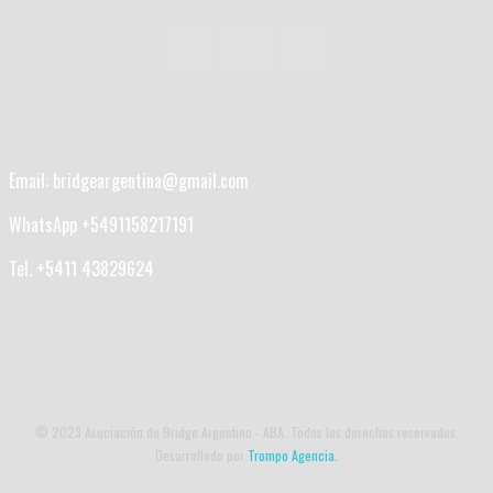
Email: bridgeargentina@gmail.com
WhatsApp +5491158217191
Tel. +5411 43829624
© 2023 Asociación de Bridge Argentino - ABA. Todos los derechos reservados.
Desarrollado por
Trompo Agencia.