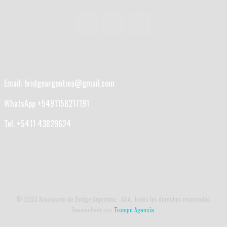
Email: bridgeargentina@gmail.com
WhatsApp +5491158217191
Tel. +5411 43829624
© 2023 Asociación de Bridge Argentino - ABA. Todos los derechos reservados.
Desarrollado por
Trompo Agencia.