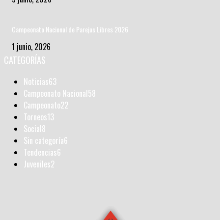
Campeonato Nacional de Parejas Libres 2026
1 junio, 2026
CATEGORÍAS
Noticias
63
Campeonato Nacional
58
Campeonato
22
Torneos
13
Social
8
Sin categoría
6
Tendencias
6
Juveniles
2